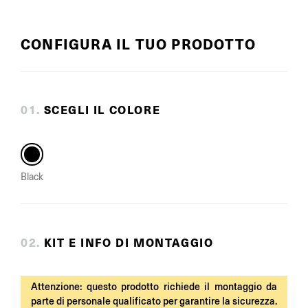
CONFIGURA IL TUO PRODOTTO
0
1
.
SCEGLI IL COLORE
Black
0
2
.
KIT E INFO DI MONTAGGIO
Attenzione: questo prodotto richiede il montaggio da
parte di personale qualificato per garantire la sicurezza.