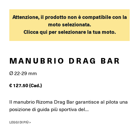
Attenzione, il prodotto non è compatibile con la
moto selezionata.
Clicca qui per selezionare la tua moto.
MANUBRIO DRAG BAR
Ø 22-29 mm
€
127.50
(Cad.)
Il manubrio Rizoma Drag Bar garantisce al pilota una
posizione di guida più sportiva del...
LEGGI DI PIÙ >