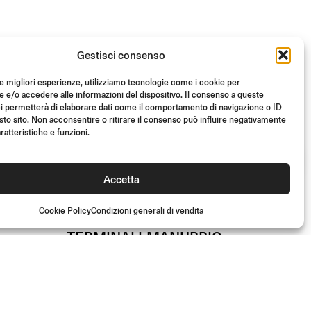
Gestisci consenso
le migliori esperienze, utilizziamo tecnologie come i cookie per
e/o accedere alle informazioni del dispositivo. Il consenso a queste
i permetterà di elaborare dati come il comportamento di navigazione o ID
sto sito. Non acconsentire o ritirare il consenso può influire negativamente
ratteristiche e funzioni.
Accetta
50%
Cookie Policy
Condizioni generali di vendita
TERMINALI MANUBRIO
(Coppia)
- 50%
€
63.00