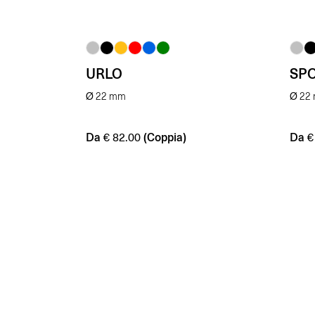
URLO
SP
Ø 22 mm
Ø 22
Da
(Coppia)
Da
€
82.00
€