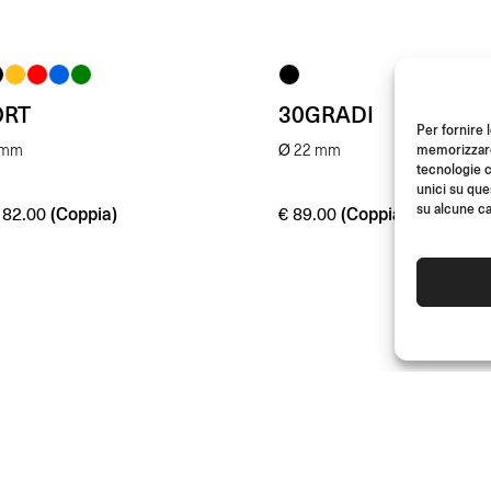
ORT
30GRADI
Per fornire 
memorizzare 
 mm
Ø 22 mm
tecnologie c
unici su que
su alcune ca
(Coppia)
(Coppia)
82.00
€
89.00