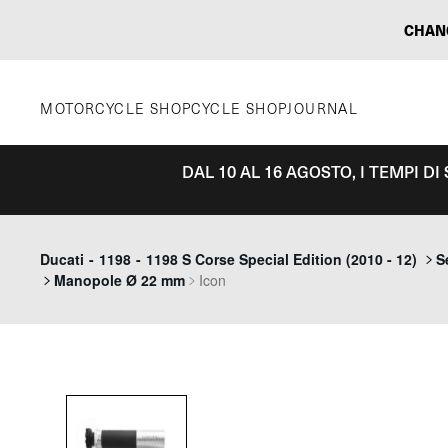
Vai
CHAN
al
contenuto
MOTORCYCLE SHOP
CYCLE SHOP
JOURNAL
DAL 10 AL 16 AGOSTO, I TEMPI D
Ducati
-
1198
-
1198 S Corse Special Edition (2010 - 12)
S
Manopole Ø 22 mm
Icon