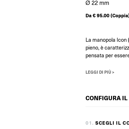
Ø 22 mm
Da
€
95.00
(Coppia
La manopola Icon (
pieno, è caratteriz
pensata per essere 
LEGGI DI PIÙ >
CONFIGURA IL
0
1
.
SCEGLI IL C