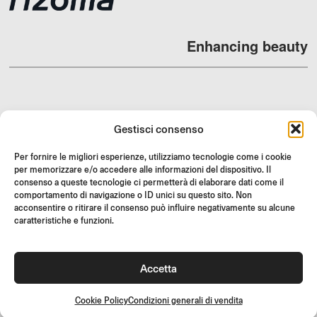
Enhancing beauty
DEALERS
Gestisci consenso
SUPPORT & FAQ
Per fornire le migliori esperienze, utilizziamo tecnologie come i cookie
RESI
per memorizzare e/o accedere alle informazioni del dispositivo. Il
consenso a queste tecnologie ci permetterà di elaborare dati come il
ISTRUZIONI DI MONTAGGIO
comportamento di navigazione o ID unici su questo sito. Non
acconsentire o ritirare il consenso può influire negativamente su alcune
GIFT CARD
caratteristiche e funzioni.
LIMITED OFFERS
JOIN US
Accetta
Unisciti alla community Rizoma e accedi a contenuti esclusivi e
offerte speciali!
Cookie Policy
Condizioni generali di vendita
Iscriviti