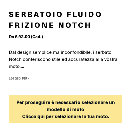
SERBATOIO FLUIDO
FRIZIONE NOTCH
Da
€
93.00
(Cad.)
Dal design semplice ma inconfondibile, i serbatoi
Notch conferiscono stile ed accuratezza alla vostra
moto....
LEGGI DI PIÙ >
Per proseguire è necessario selezionare un
modello di moto
Clicca qui per selezionare la tua moto.