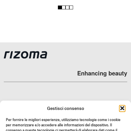
1
2
3
4
Enhancing beauty
DEALERS
Gestisci consenso
SUPPORT & FAQ
Per fornire le migliori esperienze, utilizziamo tecnologie come i cookie
RESI
per memorizzare e/o accedere alle informazioni del dispositivo. Il
consenso a queste tecnologie ci permetterà di elaborare dati come il