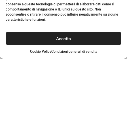
SUPPORT & FAQ
consenso a queste tecnologie ci permetterà di elaborare dati come il
RESI
comportamento di navigazione o ID unici su questo sito. Non
acconsentire o ritirare il consenso può influire negativamente su alcune
ISTRUZIONI DI MONTAGGIO
caratteristiche e funzioni.
GIFT CARD
LIMITED OFFERS
Accetta
JOIN US
Unisciti alla community Rizoma e accedi a contenuti esclusivi e
Cookie Policy
Condizioni generali di vendita
offerte speciali!
Iscriviti
Condizioni generali di vendita
Cookie Policy
Politica per la qualità
Privacy Policy
Disconoscimento
©2026 Rizoma Srl - Tutti i diritti riservati | PI 02595720125