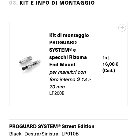
0
3
.
KIT E INFO DI MONTAGGIO
Kit di montaggio
PROGUARD
SYSTEM® e
specchi Rizoma
1
x |
End Mount
16,00 €
(Cad.)
per manubri con
foro interno Ø 13 >
20 mm
LP200B
PROGUARD SYSTEM® Street Edition
LP010B
Black
|
Destra/Sinistra
|