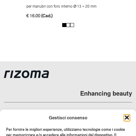
per manubri con foro interno Ø 13 > 20 mm
(Cad.)
€
16.00
1
2
3
Enhancing beauty
Gestisci consenso
DEALERS
Per fornire le migliori esperienze, utilizziamo tecnologie come i cookie
per memorizzare e/o accedere alle informazioni del dispositivo. Il