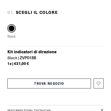
0
1
.
SCEGLI IL COLORE
Black
Kit indicatori di direzione
ZVP018B
Black
|
1
x |
437,00 €
TROVA NEGOZIO
INFORMAZIONI TECNICHE