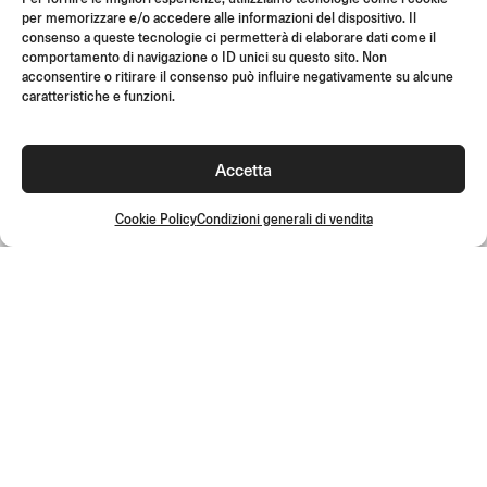
per memorizzare e/o accedere alle informazioni del dispositivo. Il
SUPPORT & FAQ
consenso a queste tecnologie ci permetterà di elaborare dati come il
RESI
comportamento di navigazione o ID unici su questo sito. Non
acconsentire o ritirare il consenso può influire negativamente su alcune
ISTRUZIONI DI MONTAGGIO
caratteristiche e funzioni.
GIFT CARD
LIMITED OFFERS
Accetta
JOIN US
Unisciti alla community Rizoma e accedi a contenuti esclusivi e
Cookie Policy
Condizioni generali di vendita
offerte speciali!
Iscriviti
Condizioni generali di vendita
Cookie Policy
Politica per la qualità
Privacy Policy
Disconoscimento
©2026 Rizoma Srl - Tutti i diritti riservati | PI 02595720125