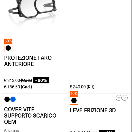
50%
PROTEZIONE FARO
ANTERIORE
- 50%
(Cad.)
€
313.00
(Cad.)
(Kit)
€
156.50
€
240.00
50%
ABE
TUV
COVER VITE
LEVE FRIZIONE 3D
SUPPORTO SCARICO
OEM
Alluminio