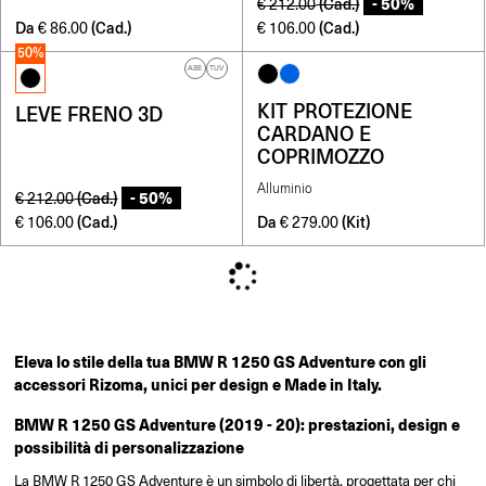
- 50%
(Cad.)
€
212.00
Da
(Cad.)
(Cad.)
€
86.00
€
106.00
50%
ABE
TUV
KIT PROTEZIONE
LEVE FRENO 3D
CARDANO E
COPRIMOZZO
Alluminio
- 50%
(Cad.)
€
212.00
(Cad.)
Da
(Kit)
€
106.00
€
279.00
Eleva lo stile della tua BMW R 1250 GS Adventure con gli
accessori Rizoma, unici per design e Made in Italy.
BMW R 1250 GS Adventure (2019 - 20): prestazioni, design e
possibilità di personalizzazione
La BMW R 1250 GS Adventure è un simbolo di libertà, progettata per chi