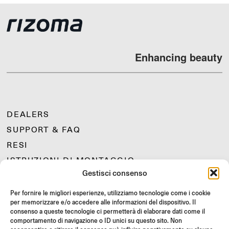
Enhancing beauty
DEALERS
SUPPORT & FAQ
RESI
ISTRUZIONI DI MONTAGGIO
Gestisci consenso
GIFT CARD
LIMITED OFFERS
Per fornire le migliori esperienze, utilizziamo tecnologie come i cookie
per memorizzare e/o accedere alle informazioni del dispositivo. Il
JOIN US
consenso a queste tecnologie ci permetterà di elaborare dati come il
Unisciti alla community Rizoma e accedi a contenuti esclusivi e
comportamento di navigazione o ID unici su questo sito. Non
offerte speciali!