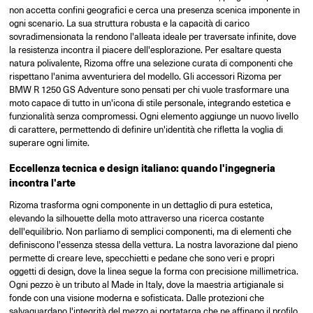
non accetta confini geografici e cerca una presenza scenica imponente in
ogni scenario. La sua struttura robusta e la capacità di carico
sovradimensionata la rendono l'alleata ideale per traversate infinite, dove
la resistenza incontra il piacere dell'esplorazione. Per esaltare questa
natura polivalente, Rizoma offre una selezione curata di componenti che
rispettano l'anima avventuriera del modello. Gli accessori Rizoma per
BMW R 1250 GS Adventure sono pensati per chi vuole trasformare una
moto capace di tutto in un'icona di stile personale, integrando estetica e
funzionalità senza compromessi. Ogni elemento aggiunge un nuovo livello
di carattere, permettendo di definire un'identità che rifletta la voglia di
superare ogni limite.
Eccellenza tecnica e design italiano: quando l'ingegneria
incontra l'arte
Rizoma trasforma ogni componente in un dettaglio di pura estetica,
elevando la silhouette della moto attraverso una ricerca costante
dell'equilibrio. Non parliamo di semplici componenti, ma di elementi che
definiscono l'essenza stessa della vettura. La nostra lavorazione dal pieno
permette di creare leve, specchietti e pedane che sono veri e propri
oggetti di design, dove la linea segue la forma con precisione millimetrica.
Ogni pezzo è un tributo al Made in Italy, dove la maestria artigianale si
fonde con una visione moderna e sofisticata. Dalle protezioni che
salvaguardano l'integrità del mezzo ai portatarga che ne affinano il profilo,