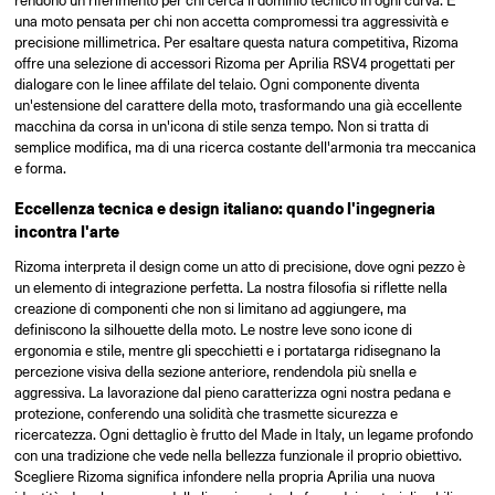
rendono un riferimento per chi cerca il dominio tecnico in ogni curva. È
una moto pensata per chi non accetta compromessi tra aggressività e
precisione millimetrica. Per esaltare questa natura competitiva, Rizoma
offre una selezione di accessori Rizoma per Aprilia RSV4 progettati per
dialogare con le linee affilate del telaio. Ogni componente diventa
un'estensione del carattere della moto, trasformando una già eccellente
macchina da corsa in un'icona di stile senza tempo. Non si tratta di
semplice modifica, ma di una ricerca costante dell'armonia tra meccanica
e forma.
Eccellenza tecnica e design italiano: quando l'ingegneria
incontra l'arte
Rizoma interpreta il design come un atto di precisione, dove ogni pezzo è
un elemento di integrazione perfetta. La nostra filosofia si riflette nella
creazione di componenti che non si limitano ad aggiungere, ma
definiscono la silhouette della moto. Le nostre leve sono icone di
ergonomia e stile, mentre gli specchietti e i portatarga ridisegnano la
percezione visiva della sezione anteriore, rendendola più snella e
aggressiva. La lavorazione dal pieno caratterizza ogni nostra pedana e
protezione, conferendo una solidità che trasmette sicurezza e
ricercatezza. Ogni dettaglio è frutto del Made in Italy, un legame profondo
con una tradizione che vede nella bellezza funzionale il proprio obiettivo.
Scegliere Rizoma significa infondere nella propria Aprilia una nuova