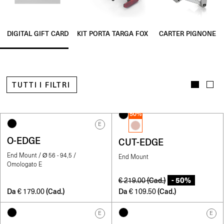
KIT PORTA TARGA FOX
CARTER PIGNONE
DIGITAL GIFT CARD
TUTTI I FILTRI
50%
E
O-EDGE
CUT-EDGE
End Mount / Ø 56 - 94,5 /
End Mount
Omologato E
- 50%
(Cad.)
€
219.00
Da
(Cad.)
Da
(Cad.)
€
179.00
€
109.50
E
E