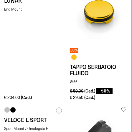
LUNAR
End Mount
50%
TAPPO SERBATOIO
FLUIDO
Ø 56
- 50%
(Cad.)
€
59.00
(Cad.)
(Cad.)
€
204.00
€
29.50
E
VELOCE L SPORT
Sport Mount / Omologato E