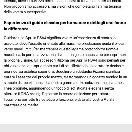
identità, dove la purezza delle linee incontra la forza dei materiali nobili.
Non proponiamo accessori, ma visioni che completano l'anima tecnica
della vostra supersportiva.
Esperienza di guida elevata: performance e dettagli che fanno
la differenza
Guidare una Aprilia RSV4 significa vivere un'esperienza di controllo
assoluto, dove l'assetto orientato alla massima prestazione guida il pilota
verso nuovi limiti. Per mantenere questo legame profondo tra uomo e
macchina, la personalizzazione diventa un gesto necessario per esprimere
la propria visione. Gli accessori Rizoma per Aprilia RSV4 sono pensati per
chi vuole che la propria moto parli di sé, riflettendo un carattere deciso e
una ricerca estetica superiore. Scegliere un dettaglio Rizoma significa
curare l'essenza del proprio mezzo, trasformando un oggetto tecnico in un
simbolo di appartenenza. La nostra gamma offre soluzioni che esaltano la
linea originale, aggiungendo un tocco di sofisticata eleganza senza
alterare il DNA racing. Esplorate la nostra collezione per trovare
l'equilibrio perfetto tra estetica e funzione, e date alla vostra Aprilia il
carattere che merita.