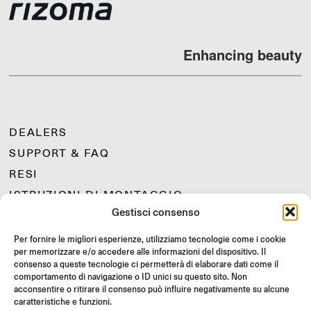
Enhancing beauty
DEALERS
SUPPORT & FAQ
RESI
ISTRUZIONI DI MONTAGGIO
Gestisci consenso
GIFT CARD
LIMITED OFFERS
Per fornire le migliori esperienze, utilizziamo tecnologie come i cookie
per memorizzare e/o accedere alle informazioni del dispositivo. Il
JOIN US
consenso a queste tecnologie ci permetterà di elaborare dati come il
Unisciti alla community Rizoma e accedi a contenuti esclusivi e
comportamento di navigazione o ID unici su questo sito. Non
offerte speciali!
acconsentire o ritirare il consenso può influire negativamente su alcune
caratteristiche e funzioni.