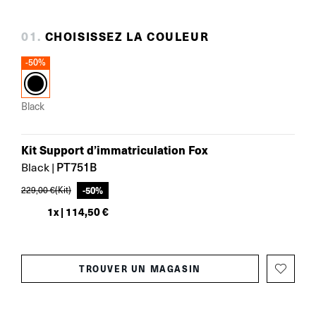
0
1
.
CHOISISSEZ LA COULEUR
-50%
Black
Kit Support d’immatriculation Fox
PT751B
Black
|
-
50
%
229,00 €
(Kit)
1
x |
114,50 €
TROUVER UN MAGASIN