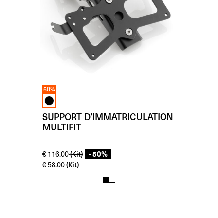
50%
SUPPORT D’IMMATRICULATION
MULTIFIT
- 50%
(Kit)
€
116.00
(Kit)
€
58.00
1
2