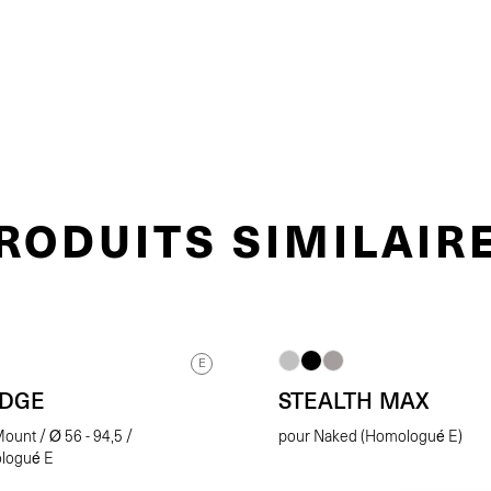
RODUITS SIMILAIR
E
EDGE
STEALTH MAX
ount / Ø 56 - 94,5 /
pour Naked (Homologué E)
logué E