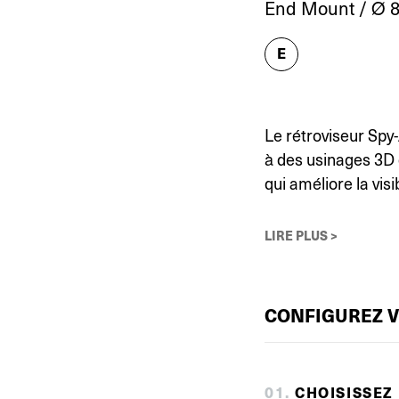
End Mount / Ø 8
E
Le rétroviseur Spy
à des usinages 3D 
qui améliore la visi
LIRE PLUS >
CONFIGUREZ 
0
1
.
CHOISISSEZ