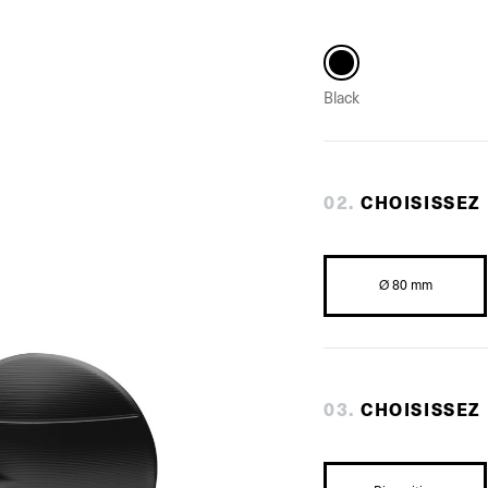
Black
0
2
.
CHOISISSEZ
Ø 80 mm
0
3
.
CHOISISSEZ