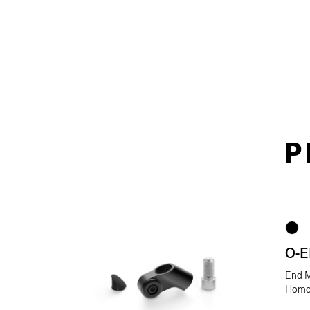
P
O-
End M
Homo