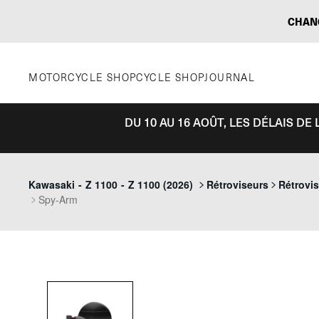
Aller
CHAN
au
contenu
MOTORCYCLE SHOP
CYCLE SHOP
JOURNAL
DU 10 AU 16 AOÛT, LES DÉLAIS D
Kawasaki
-
Z 1100
-
Z 1100 (2026)
Rétroviseurs
Rétrovi
Spy-Arm