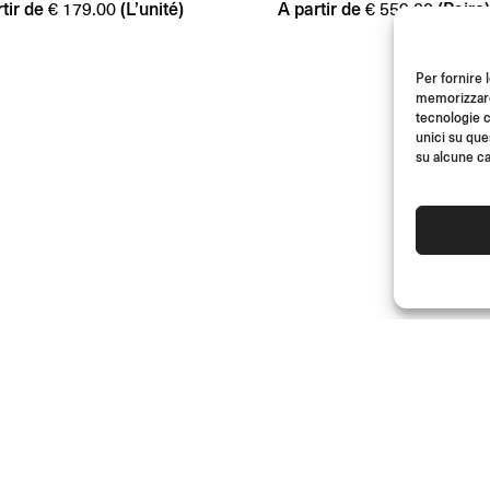
tir de
(L’unité)
A partir de
(Paire)
€
179.00
€
559.00
Per fornire 
memorizzare 
tecnologie c
unici su que
su alcune ca