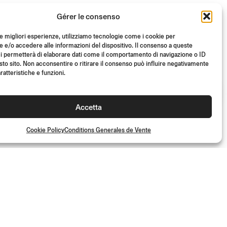
Gérer le consenso
le migliori esperienze, utilizziamo tecnologie come i cookie per
e/o accedere alle informazioni del dispositivo. Il consenso a queste
i permetterà di elaborare dati come il comportamento di navigazione o ID
sto sito. Non acconsentire o ritirare il consenso può influire negativamente
ratteristiche e funzioni.
KIT DE MONTAGE
DIRECT MOUNT
Accetta
(L’unité)
€
14.00
Cookie Policy
Conditions Generales de Vente