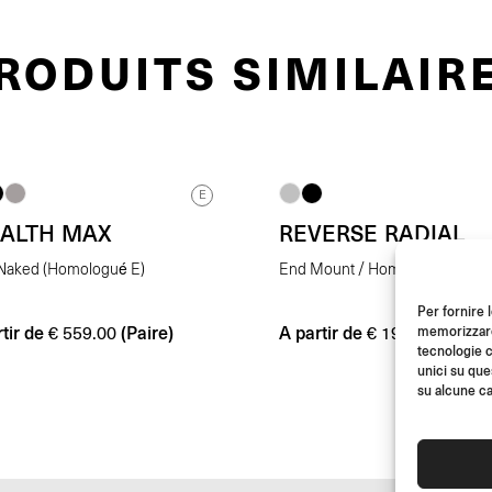
RODUITS SIMILAIR
E
EALTH MAX
REVERSE RADIAL
Naked (Homologué E)
End Mount / Homologué E
Per fornire 
tir de
(Paire)
A partir de
(L’unit
memorizzare 
€
559.00
€
198.00
tecnologie c
unici su que
su alcune ca