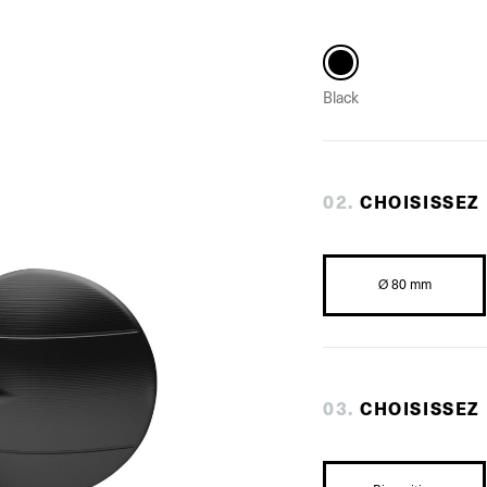
Black
0
2
.
CHOISISSEZ
Ø 80 mm
0
3
.
CHOISISSEZ