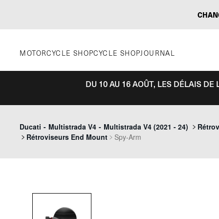
Aller
CHAN
au
contenu
MOTORCYCLE SHOP
CYCLE SHOP
JOURNAL
DU 10 AU 16 AOÛT, LES DÉLAIS D
Ducati
-
Multistrada V4
-
Multistrada V4 (2021 - 24)
Rétrov
Rétroviseurs End Mount
Spy-Arm