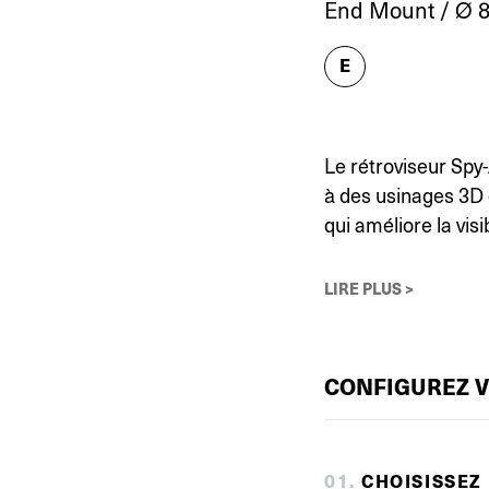
End Mount / Ø 8
E
Le rétroviseur Spy
à des usinages 3D 
qui améliore la visi
LIRE PLUS >
CONFIGUREZ 
0
1
.
CHOISISSEZ