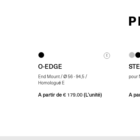
P
E
O-EDGE
ST
End Mount / Ø 56 - 94,5 /
pour 
Homologué E
A partir de
(L’unité)
A par
€
179.00