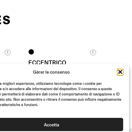
ES
E
E
ECCENTRICO
Gérer le consenso
End Mount / Homologué E
le migliori esperienze, utilizziamo tecnologie come i cookie per
é)
(L’unité)
e/o accedere alle informazioni del dispositivo. Il consenso a queste
€
183.00
i permetterà di elaborare dati come il comportamento di navigazione o ID
sto sito. Non acconsentire o ritirare il consenso può influire negativamente
ratteristiche e funzioni.
Accetta