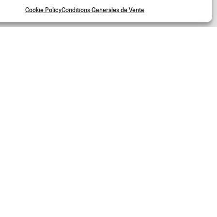
Cookie Policy
Conditions Generales de Vente
oma et accédez à des contenus exclusifs et des offres spéciales !
Inscrivez-vous
 Rizoma Srl - Tous droits réservés | PI 02595720125