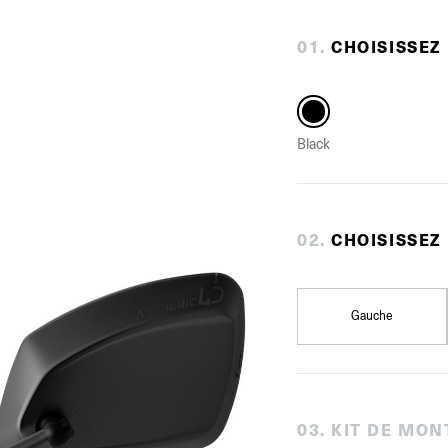
0
1
.
CHOISISSEZ
Black
0
2
.
CHOISISSEZ
Gauche
0
3
.
KIT DE MON