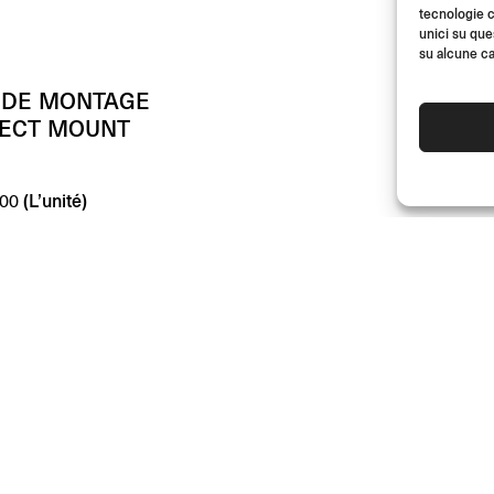
tecnologie c
unici su que
su alcune ca
T DE MONTAGE
RECT MOUNT
(L’unité)
00