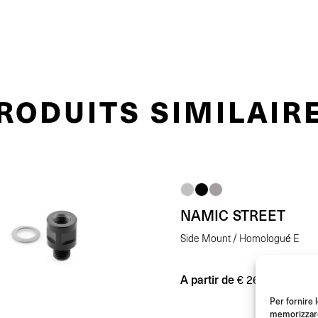
RODUITS SIMILAIR
NAMIC STREET
Side Mount / Homologué E
A partir de
(L’unit
€
269.00
Per fornire 
memorizzare 