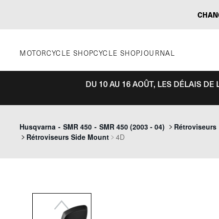
Aller
CHAN
au
contenu
MOTORCYCLE SHOP
CYCLE SHOP
JOURNAL
DU 10 AU 16 AOÛT, LES DÉLAIS D
Previous
Husqvarna
-
SMR 450
-
SMR 450 (2003 - 04)
Rétroviseurs
Rétroviseurs Side Mount
4D