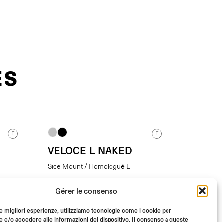
ES
E
E
VELOCE L NAKED
Side Mount / Homologué E
Gérer le consenso
é)
A partir de
(L’unité)
€
235.00
le migliori esperienze, utilizziamo tecnologie come i cookie per
e/o accedere alle informazioni del dispositivo. Il consenso a queste