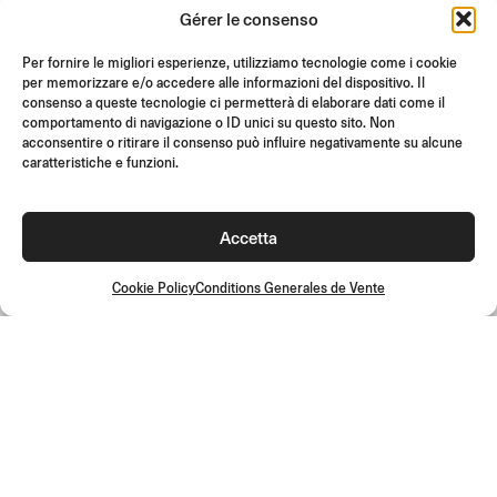
Gérer le consenso
SUPPORT ET FAQ
Per fornire le migliori esperienze, utilizziamo tecnologie come i cookie
RETOURS
per memorizzare e/o accedere alle informazioni del dispositivo. Il
INSTRUCTIONS DE MONTAGE
consenso a queste tecnologie ci permetterà di elaborare dati come il
comportamento di navigazione o ID unici su questo sito. Non
GIFT CARD
acconsentire o ritirare il consenso può influire negativamente su alcune
caratteristiche e funzioni.
OFFRES LIMITÉES
JOIN US
Rejoignez la communauté Rizoma et accédez à des contenus
Accetta
exclusifs et des offres spéciales !
Cookie Policy
Conditions Generales de Vente
Inscrivez-
vous
Conditions Generales de Vente
Politique de qualité
Cookie Policy
Politique de confidentialité
©2026 Rizoma Srl - Tous droits réservés | PI 02595720125