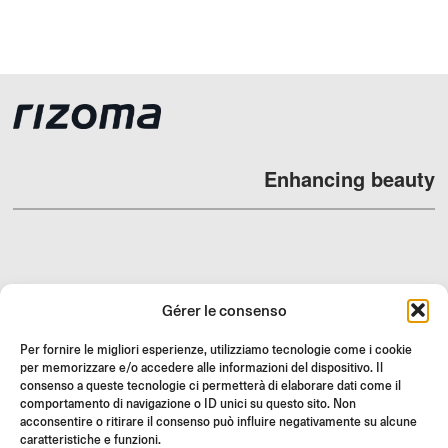
Enhancing beauty
REVENDEURS
Gérer le consenso
SUPPORT ET FAQ
Per fornire le migliori esperienze, utilizziamo tecnologie come i cookie
RETOURS
per memorizzare e/o accedere alle informazioni del dispositivo. Il
INSTRUCTIONS DE MONTAGE
consenso a queste tecnologie ci permetterà di elaborare dati come il
comportamento di navigazione o ID unici su questo sito. Non
GIFT CARD
acconsentire o ritirare il consenso può influire negativamente su alcune
caratteristiche e funzioni.
OFFRES LIMITÉES