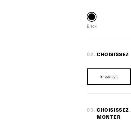
Black
0
2
.
CHOISISSEZ
Bi-position
0
3
.
CHOISISSEZ
MONTER