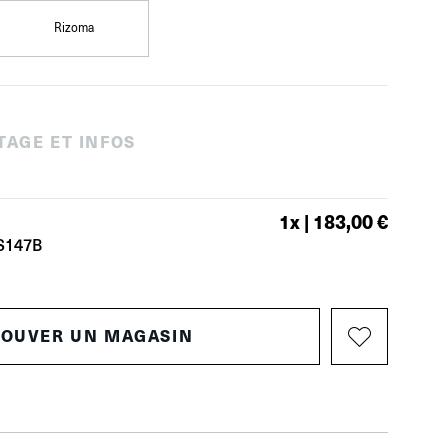
Rizoma
TAGE ET INFOS
1
x |
183,00 €
S147B
ROUVER UN MAGASIN