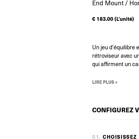
End Mount / Ho
€
183.00
(L’unité)
Un jeu d’équilibre 
rétroviseur avec u
qui affirment un ca
LIRE PLUS >
CONFIGUREZ 
0
1
.
CHOISISSEZ