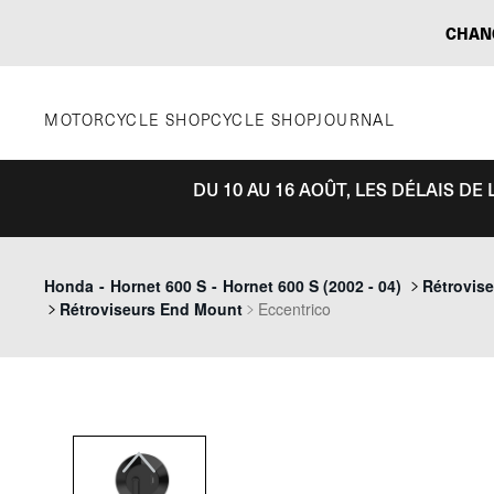
Aller
CHAN
au
contenu
MOTORCYCLE SHOP
CYCLE SHOP
JOURNAL
DU 10 AU 16 AOÛT, LES DÉLAIS D
Previous
Honda
-
Hornet 600 S
-
Hornet 600 S (2002 - 04)
Rétrovis
Rétroviseurs End Mount
Eccentrico