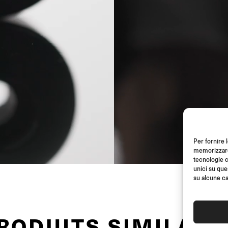
Per fornire 
memorizzare 
tecnologie c
unici su que
su alcune ca
RODUITS SIMILAIR