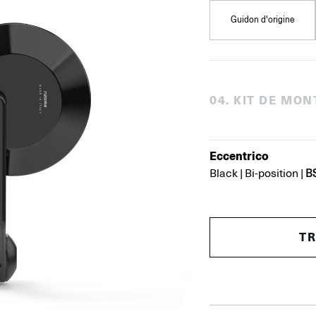
Guidon d'origine
0
4
.
KIT DE MON
Eccentrico
B
Black
|
Bi-position
|
T