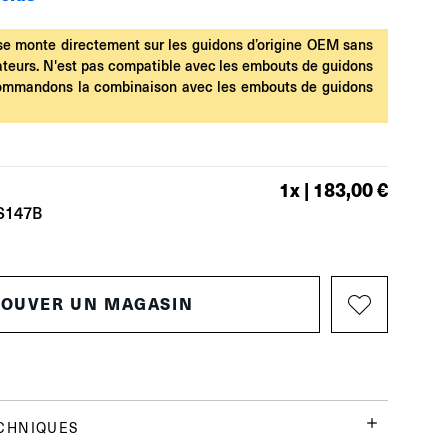
r se monte directement sur les guidons d’origine OEM sans
ateurs. N'est pas compatible avec les embouts de guidons
commandons la combinaison avec les embouts de guidons
1
x |
183,00 €
S147B
ROUVER UN MAGASIN
CHNIQUES