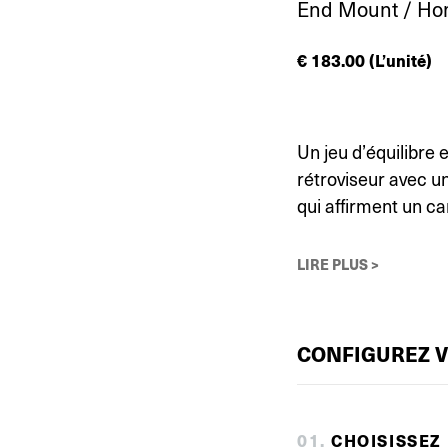
End Mount / Ho
€
183.00
(L’unité)
Un jeu d’équilibre 
rétroviseur avec u
qui affirment un ca
LIRE PLUS >
CONFIGUREZ 
0
1
.
CHOISISSEZ