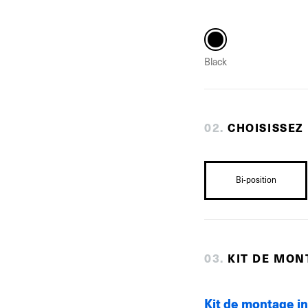
Black
0
2
.
CHOISISSEZ
Bi-position
0
3
.
KIT DE MON
Kit de montage i