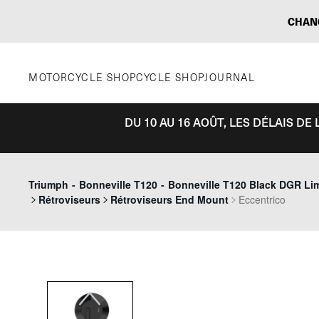
Aller
CHAN
au
contenu
MOTORCYCLE SHOP
CYCLE SHOP
JOURNAL
DU 10 AU 16 AOÛT, LES DÉLAIS D
Previous
Triumph
-
Bonneville T120
-
Bonneville T120 Black DGR Lim
Rétroviseurs
Rétroviseurs End Mount
Eccentrico