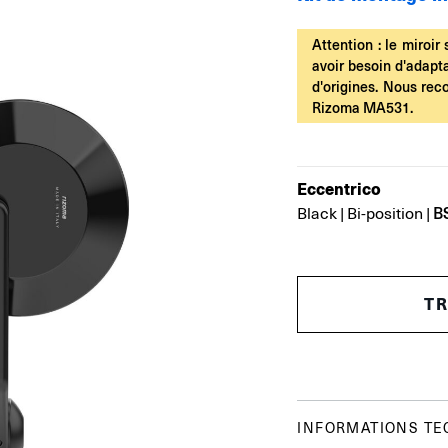
Attention : le miroi
avoir besoin d'adapt
d'origines. Nous re
Rizoma MA531.
Eccentrico
B
Black
|
Bi-position
|
T
INFORMATIONS TE