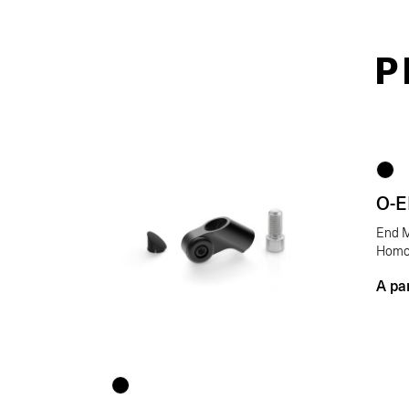
P
O-
End M
Homo
A par