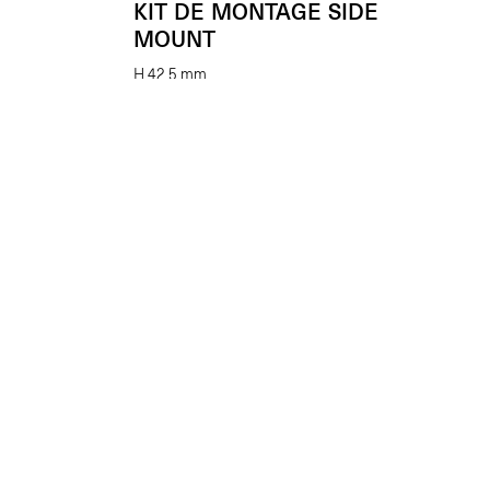
KIT DE MONTAGE SIDE
MOUNT
H 42,5 mm
(L’unité)
€
22.00
Enhancing beauty