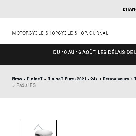
Aller
CHAN
au
contenu
MOTORCYCLE SHOP
CYCLE SHOP
JOURNAL
DU 10 AU 16 AOÛT, LES DÉLAIS D
Previous
Bmw
-
R nineT
-
R nineT Pure (2021 - 24)
Rétroviseurs
R
Radial RS