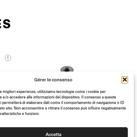
ES
E
Gérer le consenso
le migliori esperienze, utilizziamo tecnologie come i cookie per
e/o accedere alle informazioni del dispositivo. Il consenso a queste
i permetterà di elaborare dati come il comportamento di navigazione o ID
sto sito. Non acconsentire o ritirare il consenso può influire negativamente
ratteristiche e funzioni.
Accetta