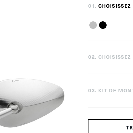
0
1
.
CHOISISSEZ
0
2
.
CHOISISSEZ
0
3
.
KIT DE MON
T