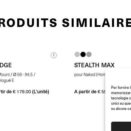
RODUITS SIMILAIR
E
EDGE
STEALTH MAX
ount / Ø 56 - 94,5 /
pour Naked (Homologué E)
logué E
Per fornire 
tir de
(L’unité)
A partir de
(Paire)
€
179.00
€
559.00
memorizzare 
tecnologie c
unici su que
su alcune ca