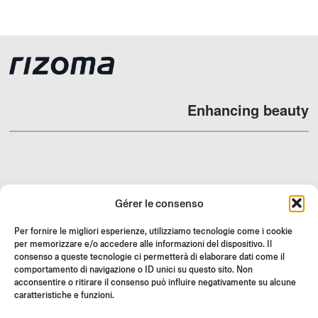
Enhancing beauty
REVENDEURS
Gérer le consenso
SUPPORT ET FAQ
Per fornire le migliori esperienze, utilizziamo tecnologie come i cookie
RETOURS
per memorizzare e/o accedere alle informazioni del dispositivo. Il
INSTRUCTIONS DE MONTAGE
consenso a queste tecnologie ci permetterà di elaborare dati come il
comportamento di navigazione o ID unici su questo sito. Non
GIFT CARD
acconsentire o ritirare il consenso può influire negativamente su alcune
caratteristiche e funzioni.
OFFRES LIMITÉES
JOIN US