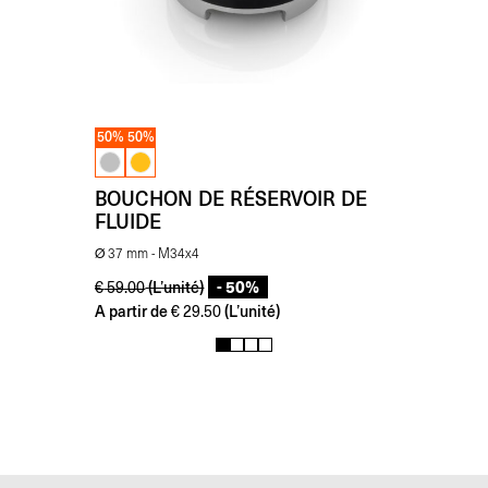
50%
50%
BOUCHON DE RÉSERVOIR DE
FLUIDE
Ø 37 mm - M34x4
- 50%
(L’unité)
€
59.00
A partir de
(L’unité)
€
29.50
1
2
3
4