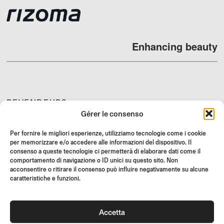
Enhancing beauty
REVENDEURS
Gérer le consenso
SUPPORT ET FAQ
RETOURS
Per fornire le migliori esperienze, utilizziamo tecnologie come i cookie
per memorizzare e/o accedere alle informazioni del dispositivo. Il
INSTRUCTIONS DE MONTAGE
consenso a queste tecnologie ci permetterà di elaborare dati come il
comportamento di navigazione o ID unici su questo sito. Non
GIFT CARD
acconsentire o ritirare il consenso può influire negativamente su alcune
OFFRES LIMITÉES
caratteristiche e funzioni.
JOIN US
Rejoignez la communauté Rizoma et accédez à des contenus
Accetta
exclusifs et des offres spéciales !