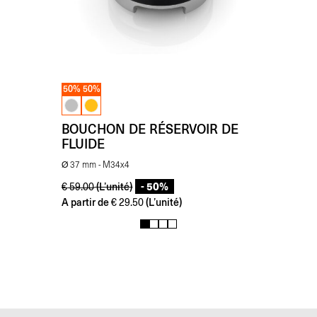
50%
50%
BOUCHON DE RÉSERVOIR DE
FLUIDE
Ø 37 mm - M34x4
- 50%
(L’unité)
€
59.00
A partir de
(L’unité)
€
29.50
1
2
3
4