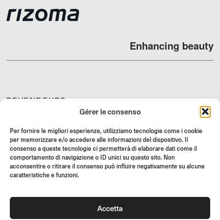
Enhancing beauty
REVENDEURS
Gérer le consenso
SUPPORT ET FAQ
RETOURS
Per fornire le migliori esperienze, utilizziamo tecnologie come i cookie
per memorizzare e/o accedere alle informazioni del dispositivo. Il
INSTRUCTIONS DE MONTAGE
consenso a queste tecnologie ci permetterà di elaborare dati come il
comportamento di navigazione o ID unici su questo sito. Non
GIFT CARD
acconsentire o ritirare il consenso può influire negativamente su alcune
OFFRES LIMITÉES
caratteristiche e funzioni.
JOIN US
Rejoignez la communauté Rizoma et accédez à des contenus
Accetta
exclusifs et des offres spéciales !