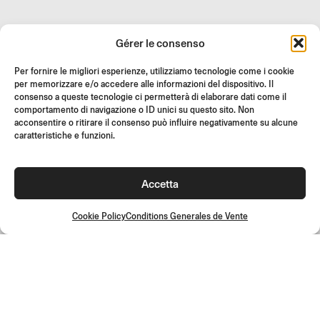
REVENDEURS
Gérer le consenso
SUPPORT ET FAQ
Per fornire le migliori esperienze, utilizziamo tecnologie come i cookie
RETOURS
per memorizzare e/o accedere alle informazioni del dispositivo. Il
INSTRUCTIONS DE MONTAGE
consenso a queste tecnologie ci permetterà di elaborare dati come il
comportamento di navigazione o ID unici su questo sito. Non
GIFT CARD
acconsentire o ritirare il consenso può influire negativamente su alcune
caratteristiche e funzioni.
OFFRES LIMITÉES
JOIN US
Rejoignez la communauté Rizoma et accédez à des contenus
Accetta
exclusifs et des offres spéciales !
Cookie Policy
Conditions Generales de Vente
Inscrivez-
vous
Conditions Generales de Vente
Politique de qualité