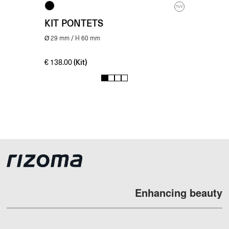
TUV
KIT PONTETS
Ø 29 mm / H 60 mm
(Kit)
€
138.00
1
2
3
4
Enhancing beauty