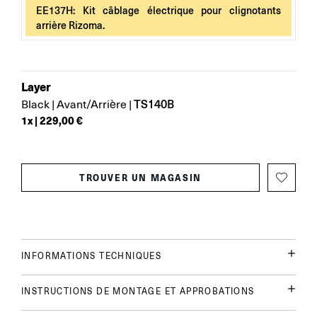
EE137H: Kit câblage électrique pour clignotants
arrière Rizoma.
Layer
TS140B
Black
|
Avant/Arrière
|
1
x |
229,00 €
TROUVER UN MAGASIN
INFORMATIONS TECHNIQUES
INSTRUCTIONS DE MONTAGE ET APPROBATIONS