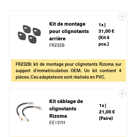
Kit de montage
1
x |
pour clignotants
31,00 €
(Kit 4
arrière
pcs.)
FR232B
FR232B: kit de montage pour clignotants Rizoma sur
support d’immatriculation OEM. Un kit contient 4
pièces. Ces adaptateurs sont réalisés en PVC.
Kit câblage de
1
x |
clignotants
21,00 €
Rizoma
(Paire)
EE137H