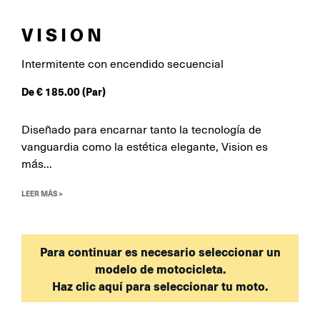
VISION
Intermitente con encendido secuencial
De
€
185.00
(Par)
Diseñado para encarnar tanto la tecnología de
vanguardia como la estética elegante, Vision es
más...
LEER MÁS >
Para continuar es necesario seleccionar un
modelo de motocicleta.
Haz clic aquí para seleccionar tu moto.