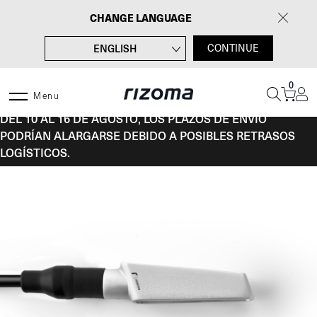
Saltar
CHANGE LANGUAGE
al
contenido
ENGLISH
CONTINUE
FRANÇAIS
0
DEUTSCH
Menu
DEL 10 AL 16 DE AGOSTO, LOS PLAZOS DE ENVÍO
ITALIANO
PODRÍAN ALARGARSE DEBIDO A POSIBLES RETRASOS
LOGÍSTICOS.