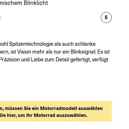
mischem Blinklicht
E
)
ohl Spitzentechnologie als auch schlanke
rn, ist Vision mehr als nur ein Blinksignal: Es ist
räzision und Liebe zum Detail gefertigt, verfügt
n, müssen Sie ein Motorradmodell auswählen
Sie hier, um Ihr Motorrad auszuwählen.