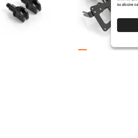
su alcune ca
50%
TUV
NTAGESATZ
KENNZEICHENTRÄ
ZOMA-FUSSRASTEN
MULTIFIT
s (Ø 18 mm)
(Paar)
(Kit)
- 50%
00
€
116.00
(Kit)
€
58.00