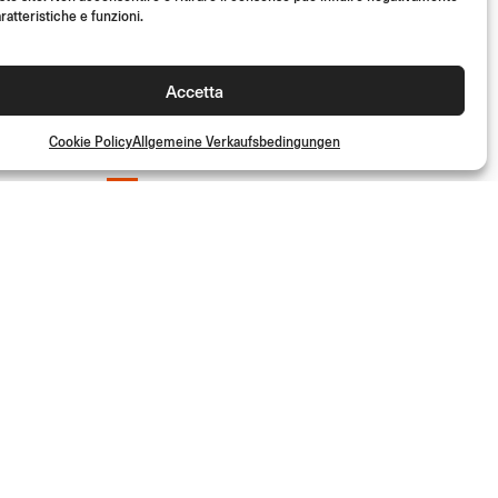
ratteristiche e funzioni.
Accetta
Cookie Policy
Allgemeine Verkaufsbedingungen
50%
GER
STARTNUMMERNTAFEL
Linke Seite
(Kit)
- 50%
€
39.00
(Kit)
€
19.50