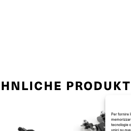
ÄHNLICHE PRODUKT
Per fornire 
memorizzare 
tecnologie c
unici su que