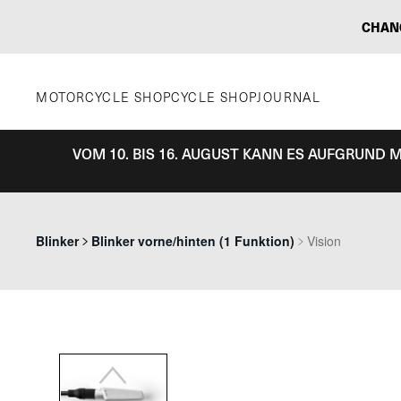
Zum
CHAN
Inhalt
springen
MOTORCYCLE SHOP
CYCLE SHOP
JOURNAL
VOM 10. BIS 16. AUGUST KANN ES AUFGRUND
Previous
Blinker
Blinker vorne/hinten (1 Funktion)
Vision