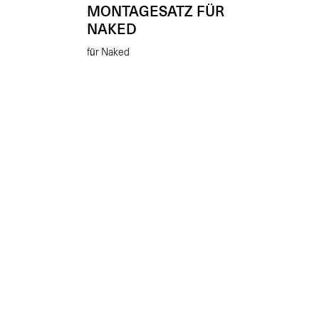
MONTAGESATZ FÜR
NAKED
für Naked
MO
RI
Soziu
€
89.