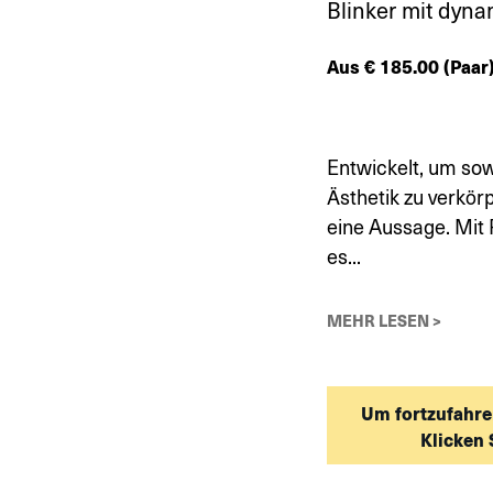
Blinker mit dyna
Aus
€
185.00
(Paar
Entwickelt, um sow
Ästhetik zu verkörpe
eine Aussage. Mit P
es...
MEHR LESEN >
Um fortzufahre
Klicken 