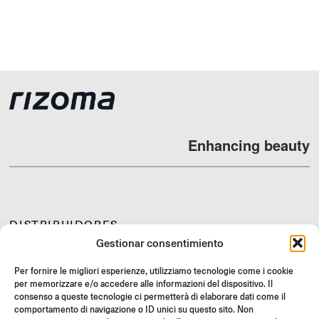
Enhancing beauty
DISTRIBUIDORES
Gestionar consentimiento
SOPORTE Y FAQ
REVOLUCIONES
Per fornire le migliori esperienze, utilizziamo tecnologie come i cookie
per memorizzare e/o accedere alle informazioni del dispositivo. Il
INSTRUCCIONES DE MONTAJE
consenso a queste tecnologie ci permetterà di elaborare dati come il
comportamento di navigazione o ID unici su questo sito. Non
GIFT CARD