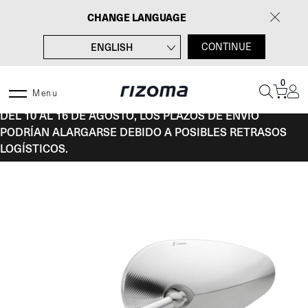
Saltar
CHANGE LANGUAGE
al
contenido
ENGLISH
CONTINUE
FRANÇAIS
0
DEUTSCH
Menu
DEL 10 AL 16 DE AGOSTO, LOS PLAZOS DE ENVÍO
ITALIANO
PODRÍAN ALARGARSE DEBIDO A POSIBLES RETRASOS
LOGÍSTICOS.