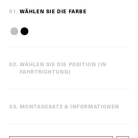
0
1
.
WÄHLEN SIE DIE FARBE
0
2
.
WÄHLEN SIE DIE POSITION (IN
FAHRTRICHTUNG)
0
3
.
MONTAGESATZ & INFORMATIONEN