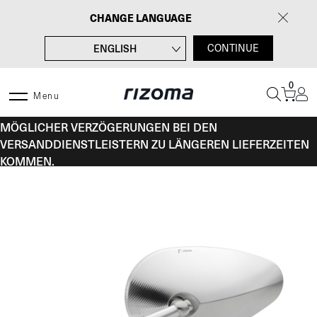
Zum
CHANGE LANGUAGE
Inhalt
springen
ENGLISH
CONTINUE
FRANÇAIS
0
ITALIANO
Menu
VOM 10. BIS 16. AUGUST KANN ES AUFGRUND
ESPAÑOL
MÖGLICHER VERZÖGERUNGEN BEI DEN
VERSANDDIENSTLEISTERN ZU LÄNGEREN LIEFERZEITEN
KOMMEN.