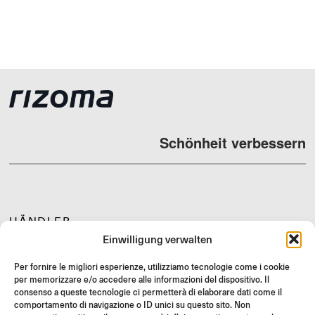
Schönheit verbessern
HÄNDLER
Einwilligung verwalten
SUPPORT & FAQ
RÜCKGABE
Per fornire le migliori esperienze, utilizziamo tecnologie come i cookie
per memorizzare e/o accedere alle informazioni del dispositivo. Il
MONTAGEANLEITUNG
consenso a queste tecnologie ci permetterà di elaborare dati come il
comportamento di navigazione o ID unici su questo sito. Non
GIFT CARD