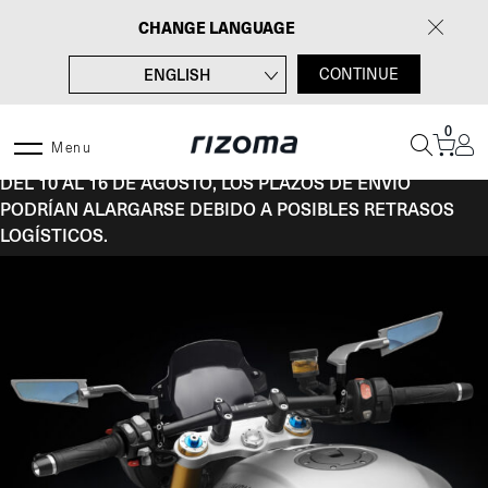
Saltar
CHANGE LANGUAGE
al
contenido
ENGLISH
CONTINUE
FRANÇAIS
0
DEUTSCH
Menu
DEL 10 AL 16 DE AGOSTO, LOS PLAZOS DE ENVÍO
ITALIANO
PODRÍAN ALARGARSE DEBIDO A POSIBLES RETRASOS
LOGÍSTICOS.