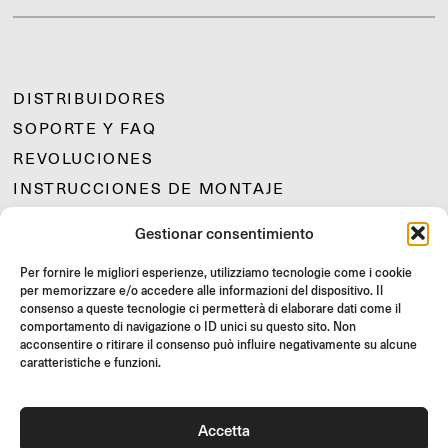
DISTRIBUIDORES
SOPORTE Y FAQ
REVOLUCIONES
INSTRUCCIONES DE MONTAJE
GIFT CARD
Gestionar consentimiento
OFERTAS LIMITADAS
Per fornire le migliori esperienze, utilizziamo tecnologie come i cookie
JOIN US
per memorizzare e/o accedere alle informazioni del dispositivo. Il
¡Únete a la comunidad Rizoma y accede a contenidos exclusivos y
consenso a queste tecnologie ci permetterà di elaborare dati come il
ofertas especiales!
comportamento di navigazione o ID unici su questo sito. Non
acconsentire o ritirare il consenso può influire negativamente su alcune
Inscríbete
caratteristiche e funzioni.
Accetta