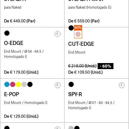
para Naked
para Naked (Homologado E)
De
(Par)
De
(Par)
€
449.00
€
559.00
50%
E
O-EDGE
CUT-EDGE
End Mount / Ø 56 - 94,5 /
End Mount
Homologado E
- 50%
(Unid.)
€
219.00
De
(Unid.)
De
(Unid.)
€
179.00
€
109.50
E
E
E-POP
SPY-R
End Mount / Homologado E
End Mount / Ø 57 - 80 - 94,5 /
Homologado E
De
(Unid.)
€
129.00