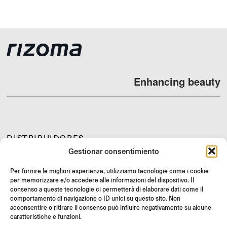
Enhancing beauty
DISTRIBUIDORES
Gestionar consentimiento
SOPORTE Y FAQ
REVOLUCIONES
Per fornire le migliori esperienze, utilizziamo tecnologie come i cookie
per memorizzare e/o accedere alle informazioni del dispositivo. Il
INSTRUCCIONES DE MONTAJE
consenso a queste tecnologie ci permetterà di elaborare dati come il
comportamento di navigazione o ID unici su questo sito. Non
GIFT CARD
acconsentire o ritirare il consenso può influire negativamente su alcune
OFERTAS LIMITADAS
caratteristiche e funzioni.