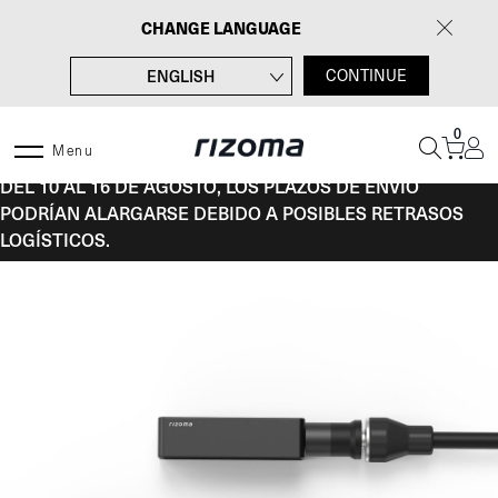
Saltar
CHANGE LANGUAGE
al
contenido
ENGLISH
CONTINUE
FRANÇAIS
0
DEUTSCH
Menu
DEL 10 AL 16 DE AGOSTO, LOS PLAZOS DE ENVÍO
ITALIANO
PODRÍAN ALARGARSE DEBIDO A POSIBLES RETRASOS
LOGÍSTICOS.