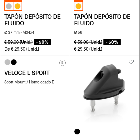
TAPÓN DEPÓSITO DE
TAPÓN DEPÓSITO DE
FLUIDO
FLUIDO
Ø 37 mm - M34x4
Ø 56
- 50%
- 50%
(Unid.)
(Unid.)
€
59.00
€
59.00
De
(Unid.)
(Unid.)
€
29.50
€
29.50
E
VELOCE L SPORT
Sport Mount / Homologado E