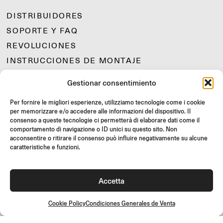
DISTRIBUIDORES
SOPORTE Y FAQ
REVOLUCIONES
INSTRUCCIONES DE MONTAJE
GIFT CARD
Gestionar consentimiento
OFERTAS LIMITADAS
Per fornire le migliori esperienze, utilizziamo tecnologie come i cookie
JOIN US
per memorizzare e/o accedere alle informazioni del dispositivo. Il
¡Únete a la comunidad Rizoma y accede a contenidos exclusivos y
consenso a queste tecnologie ci permetterà di elaborare dati come il
ofertas especiales!
comportamento di navigazione o ID unici su questo sito. Non
acconsentire o ritirare il consenso può influire negativamente su alcune
caratteristiche e funzioni.
Inscríbete
Accetta
Cookie Policy
Condiciones Generales de Venta
Condiciones Generales de Venta
Política de calidad
Cookie Policy
Política de privacidad