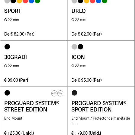
SPORT
URLO
Ø 22 mm
Ø 22 mm
De
(Par)
De
(Par)
€
82.00
€
82.00
30GRADI
ICON
Ø 22 mm
Ø 22 mm
(Par)
De
(Par)
€
89.00
€
95.00
ABE
TUV
PROGUARD SYSTEM®
PROGUARD SYSTEM®
STREET EDITION
SPORT EDITION
End Mount
End Mount / Protector de maneta de
freno
(Unid.)
(Unid.)
€
125.00
€
179.00