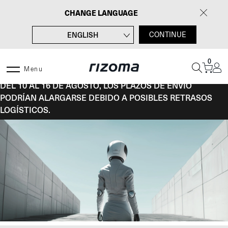
Saltar
CHANGE LANGUAGE
al
contenido
ENGLISH
CONTINUE
FRANÇAIS
0
DEUTSCH
Menu
DEL 10 AL 16 DE AGOSTO, LOS PLAZOS DE ENVÍO
ITALIANO
PODRÍAN ALARGARSE DEBIDO A POSIBLES RETRASOS
LOGÍSTICOS.