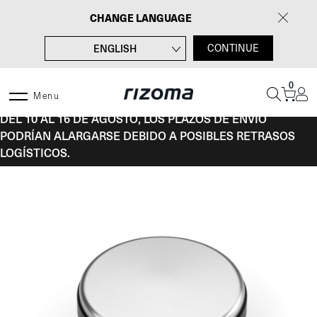
Saltar
CHANGE LANGUAGE
al
contenido
ENGLISH
CONTINUE
FRANÇAIS
0
DEUTSCH
Menu
DEL 10 AL 16 DE AGOSTO, LOS PLAZOS DE ENVÍO
ITALIANO
PODRÍAN ALARGARSE DEBIDO A POSIBLES RETRASOS
LOGÍSTICOS.