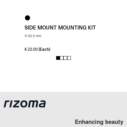
SIDE MOUNT MOUNTING KIT
H 42.5 mm
(Each)
€
22.00
1
2
3
4
Enhancing beauty