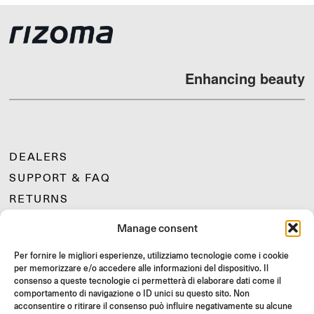
Enhancing beauty
DEALERS
SUPPORT & FAQ
RETURNS
MOUNTING INSTRUCTIONS
Manage consent
GIFT CARD
Per fornire le migliori esperienze, utilizziamo tecnologie come i cookie
LIMITED OFFERS
per memorizzare e/o accedere alle informazioni del dispositivo. Il
JOIN US
consenso a queste tecnologie ci permetterà di elaborare dati come il
comportamento di navigazione o ID unici su questo sito. Non
Join the Rizoma community
acconsentire o ritirare il consenso può influire negativamente su alcune
and access exclusive content and special offers!