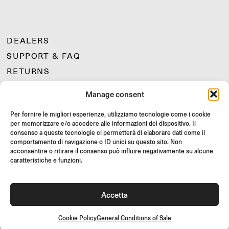
DEALERS
SUPPORT & FAQ
RETURNS
MOUNTING INSTRUCTIONS
Manage consent
GIFT CARD
Per fornire le migliori esperienze, utilizziamo tecnologie come i cookie
LIMITED OFFERS
per memorizzare e/o accedere alle informazioni del dispositivo. Il
JOIN US
consenso a queste tecnologie ci permetterà di elaborare dati come il
comportamento di navigazione o ID unici su questo sito. Non
Join the Rizoma community
acconsentire o ritirare il consenso può influire negativamente su alcune
and access exclusive content and special offers!
caratteristiche e funzioni.
Signup
Accetta
Cookie Policy
General Conditions of Sale