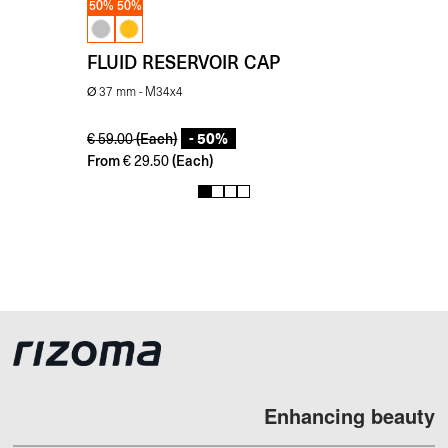
50%
50%
FLUID RESERVOIR CAP
Ø 37 mm - M34x4
- 50%
(Each)
€
59.00
From
(Each)
€
29.50
1
2
3
4
Enhancing beauty