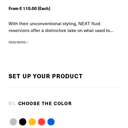
From
€
110.00
(Each)
With their unconventional styling, NEXT fluid
reservoirs offer a distinctive take on what used to...
READ MORE >
SET UP YOUR PRODUCT
0
1
.
CHOOSE THE COLOR