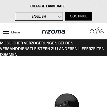
Zum
CHANGE LANGUAGE
Inhalt
springen
ENGLISH
CONTINUE
FRANÇAIS
0
ITALIANO
Menu
VOM 10. BIS 16. AUGUST KANN ES AUFGRUND
ESPAÑOL
MÖGLICHER VERZÖGERUNGEN BEI DEN
VERSANDDIENSTLEISTERN ZU LÄNGEREN LIEFERZEITEN
KOMMEN.