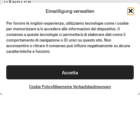
HÄNDLER
Einwilligung verwalten
SUPPORT & FAQ
RÜCKGABE
Per fornire le migliori esperienze, utilizziamo tecnologie come i cookie
per memorizzare e/o accedere alle informazioni del dispositivo. Il
MONTAGEANLEITUNG
consenso a queste tecnologie ci permetterà di elaborare dati come il
comportamento di navigazione o ID unici su questo sito. Non
GIFT CARD
acconsentire o ritirare il consenso può influire negativamente su alcune
LIMITIERTE ANGEBOTE
caratteristiche e funzioni.
JOIN US
Werde Teil der Rizoma-Community und erhalte Zugang zu
Accetta
exklusiven Inhalten und Sonderangeboten!
Registrieren
Cookie Policy
Allgemeine Verkaufsbedingungen
Allgemeine Verkaufsbedingungen
Qualitätsrichtlinie
Cookie Policy
Datenschutzrichtlinie
©2026 Rizoma Srl - Alle Rechte vorbehalten | PI