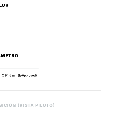
OLOR
IÁMETRO
Ø 94,5 mm (E-Approved)
SICIÓN (VISTA PILOTO)