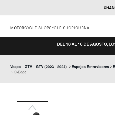
Saltar
CHAN
al
contenido
MOTORCYCLE SHOP
CYCLE SHOP
JOURNAL
DEL 10 AL 16 DE AGOSTO, L
Previous
Vespa
-
GTV
-
GTV (2023 - 2024)
Espejos Retrovisores
E
O-Edge