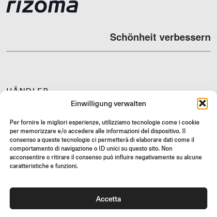
Schönheit verbessern
HÄNDLER
Einwilligung verwalten
SUPPORT & FAQ
RÜCKGABE
Per fornire le migliori esperienze, utilizziamo tecnologie come i cookie
per memorizzare e/o accedere alle informazioni del dispositivo. Il
MONTAGEANLEITUNG
consenso a queste tecnologie ci permetterà di elaborare dati come il
comportamento di navigazione o ID unici su questo sito. Non
GIFT CARD
acconsentire o ritirare il consenso può influire negativamente su alcune
LIMITIERTE ANGEBOTE
caratteristiche e funzioni.
JOIN US
Werde Teil der Rizoma-Community und erhalte Zugang zu
Accetta
exklusiven Inhalten und Sonderangeboten!