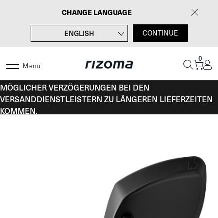
Zum
CHANGE LANGUAGE
Inhalt
springen
ENGLISH
CONTINUE
FRANÇAIS
0
ITALIANO
Menu
VOM 10. BIS 16. AUGUST KANN ES AUFGRUND
ESPAÑOL
MÖGLICHER VERZÖGERUNGEN BEI DEN
VERSANDDIENSTLEISTERN ZU LÄNGEREN LIEFERZEITEN
KOMMEN.