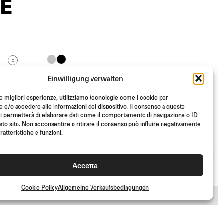
E
E
REVERSE RETRO
Einwilligung verwalten
End Mount
le migliori esperienze, utilizziamo tecnologie come i cookie per
e/o accedere alle informazioni del dispositivo. Il consenso a queste
i permetterà di elaborare dati come il comportamento di navigazione o ID
Aus
(Pro Stk.)
€
145.00
sto sito. Non acconsentire o ritirare il consenso può influire negativamente
ratteristiche e funzioni.
Accetta
Cookie Policy
Allgemeine Verkaufsbedingungen