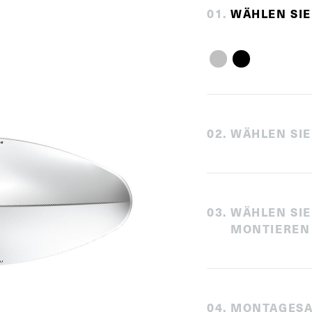
0
1
.
WÄHLEN SIE
0
2
.
WÄHLEN SIE
0
3
.
WÄHLEN SIE
MONTIEREN
0
4
.
MONTAGESA