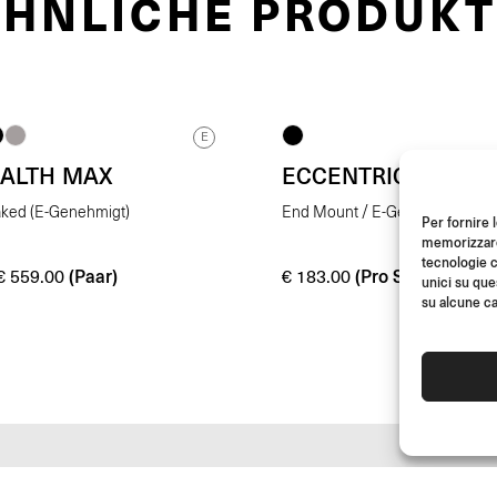
ÄHNLICHE PRODUKT
E
EALTH MAX
ECCENTRICO
aked (E-Genehmigt)
End Mount / E-Genehmigt
Per fornire 
memorizzare 
tecnologie c
(Paar)
(Pro Stk.)
€
559.00
€
183.00
unici su que
su alcune ca