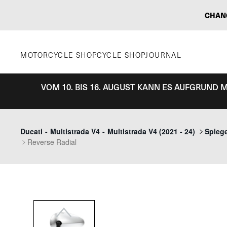
Zum
CHAN
Inhalt
springen
MOTORCYCLE SHOP
CYCLE SHOP
JOURNAL
VOM 10. BIS 16. AUGUST KANN ES AUFGRUND
Previous
Ducati
-
Multistrada V4
-
Multistrada V4 (2021 - 24)
Spieg
Reverse Radial