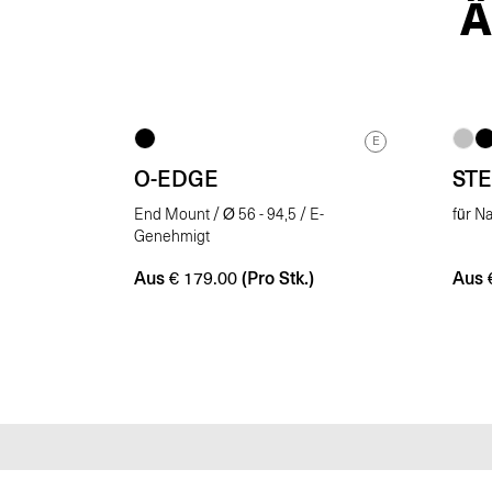
E
O-EDGE
ST
End Mount / Ø 56 - 94,5 / E-
für N
Genehmigt
Aus
(Pro Stk.)
Aus
€
179.00