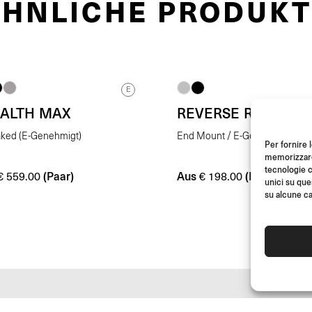
ÄHNLICHE PRODUKT
E
EALTH MAX
REVERSE RADIAL
aked (E-Genehmigt)
End Mount / E-Genehmigt
Per fornire 
memorizzare 
tecnologie c
(Paar)
Aus
(Pro Stk.)
€
559.00
€
198.00
unici su que
su alcune ca