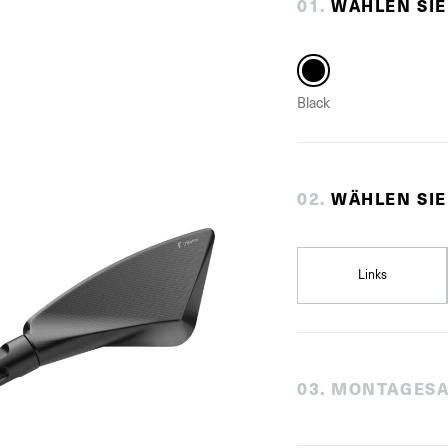
0
1
.
WÄHLEN SIE
Black
0
2
.
WÄHLEN SIE
Links
0
3
.
MONTAGESA