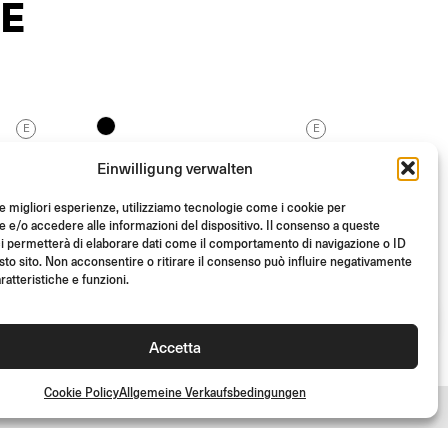
E
E
E
ECCENTRICO
Einwilligung verwalten
End Mount / E-Genehmigt
le migliori esperienze, utilizziamo tecnologie come i cookie per
e/o accedere alle informazioni del dispositivo. Il consenso a queste
i permetterà di elaborare dati come il comportamento di navigazione o ID
(Pro Stk.)
€
183.00
sto sito. Non acconsentire o ritirare il consenso può influire negativamente
ratteristiche e funzioni.
Accetta
Cookie Policy
Allgemeine Verkaufsbedingungen