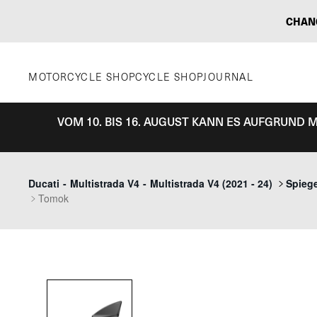
Zum
CHAN
Inhalt
springen
MOTORCYCLE SHOP
CYCLE SHOP
JOURNAL
VOM 10. BIS 16. AUGUST KANN ES AUFGRUND
Ducati
-
Multistrada V4
-
Multistrada V4 (2021 - 24)
Spieg
Tomok