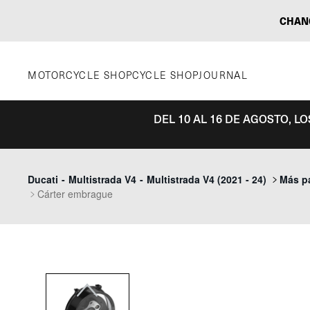
Saltar
CHAN
al
contenido
MOTORCYCLE SHOP
CYCLE SHOP
JOURNAL
DEL 10 AL 16 DE AGOSTO, L
Previous
Ducati
-
Multistrada V4
-
Multistrada V4 (2021 - 24)
Más pa
Cárter embrague