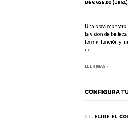
De
€
635.00
(Unid.)
Una obra maestra 
la visión de belle
forma, función y m
de...
LEER MÁS >
CONFIGURA T
0
1
.
ELIGE EL C