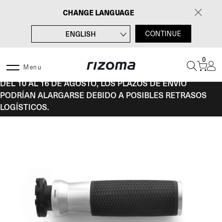
Saltar
CHANGE LANGUAGE
al
contenido
ENGLISH
CONTINUE
FRANÇAIS
0
DEUTSCH
Menu
DEL 10 AL 16 DE AGOSTO, LOS PLAZOS DE ENVÍO
ITALIANO
PODRÍAN ALARGARSE DEBIDO A POSIBLES RETRASOS
LOGÍSTICOS.