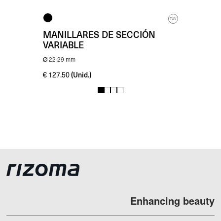
TUV
MANILLARES DE SECCIÓN
VARIABLE
Ø 22-29 mm
(Unid.)
€
127.50
1
2
3
4
Enhancing beauty