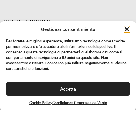
DISTRIBUIDORES
Gestionar consentimiento
SOPORTE Y FAQ
REVOLUCIONES
Per fornire le migliori esperienze, utilizziamo tecnologie come i cookie
per memorizzare e/o accedere alle informazioni del dispositivo. Il
INSTRUCCIONES DE MONTAJE
consenso a queste tecnologie ci permetterà di elaborare dati come il
comportamento di navigazione o ID unici su questo sito. Non
GIFT CARD
acconsentire o ritirare il consenso può influire negativamente su alcune
OFERTAS LIMITADAS
caratteristiche e funzioni.
JOIN US
¡Únete a la comunidad Rizoma y accede a contenidos exclusivos y
Accetta
ofertas especiales!
Inscríbete
Cookie Policy
Condiciones Generales de Venta