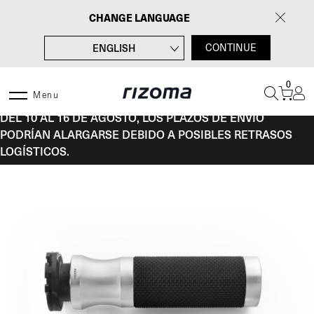
Saltar
CHANGE LANGUAGE
al
contenido
ENGLISH
CONTINUE
FRANÇAIS
0
DEUTSCH
Menu
DEL 10 AL 16 DE AGOSTO, LOS PLAZOS DE ENVÍO
ITALIANO
PODRÍAN ALARGARSE DEBIDO A POSIBLES RETRASOS
LOGÍSTICOS.