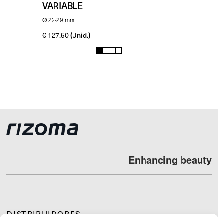
VARIABLE
Ø 22-29 mm
(Unid.)
€
127.50
1
2
3
4
Enhancing beauty
DISTRIBUIDORES