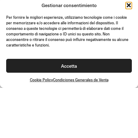
Gestionar consentimiento
SOPORTE Y FAQ
REVOLUCIONES
Per fornire le migliori esperienze, utilizziamo tecnologie come i cookie
per memorizzare e/o accedere alle informazioni del dispositivo. Il
INSTRUCCIONES DE MONTAJE
consenso a queste tecnologie ci permetterà di elaborare dati come il
comportamento di navigazione o ID unici su questo sito. Non
GIFT CARD
acconsentire o ritirare il consenso può influire negativamente su alcune
OFERTAS LIMITADAS
caratteristiche e funzioni.
JOIN US
¡Únete a la comunidad Rizoma y accede a contenidos exclusivos y
Accetta
ofertas especiales!
Inscríbete
Cookie Policy
Condiciones Generales de Venta
Condiciones Generales de Venta
Política de calidad
Cookie Policy
Política de privacidad
©2026 Rizoma Srl - Todos los derechos reservados | PI
02595720125