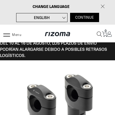
Saltar
CHANGE LANGUAGE
al
contenido
ENGLISH
CONTINUE
FRANÇAIS
0
DEUTSCH
Menu
DEL 10 AL 16 DE AGOSTO, LOS PLAZOS DE ENVÍO
ITALIANO
PODRÍAN ALARGARSE DEBIDO A POSIBLES RETRASOS
LOGÍSTICOS.