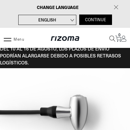
Saltar
CHANGE LANGUAGE
al
contenido
ENGLISH
CONTINUE
FRANÇAIS
0
DEUTSCH
Menu
DEL 10 AL 16 DE AGOSTO, LOS PLAZOS DE ENVÍO
ITALIANO
PODRÍAN ALARGARSE DEBIDO A POSIBLES RETRASOS
LOGÍSTICOS.