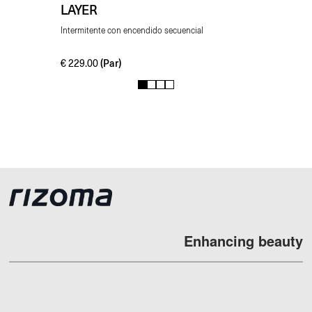
LAYER
Intermitente con encendido secuencial
(Par)
€
229.00
1
2
3
4
Enhancing beauty