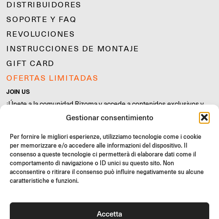
DISTRIBUIDORES
SOPORTE Y FAQ
REVOLUCIONES
INSTRUCCIONES DE MONTAJE
GIFT CARD
OFERTAS LIMITADAS
JOIN US
¡Únete a la comunidad Rizoma y accede a contenidos exclusivos y
ofertas especiales!
Gestionar consentimiento
Inscríbete
Per fornire le migliori esperienze, utilizziamo tecnologie come i cookie
per memorizzare e/o accedere alle informazioni del dispositivo. Il
consenso a queste tecnologie ci permetterà di elaborare dati come il
comportamento di navigazione o ID unici su questo sito. Non
acconsentire o ritirare il consenso può influire negativamente su alcune
caratteristiche e funzioni.
Condiciones Generales de Venta
Política de calidad
Cookie Policy
Política de privacidad
Accetta
©2026 Rizoma Srl - Todos los derechos reservados | PI