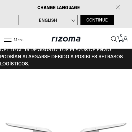
Saltar
CHANGE LANGUAGE
al
contenido
ENGLISH
CONTINUE
FRANÇAIS
0
DEUTSCH
Menu
DEL 10 AL 16 DE AGOSTO, LOS PLAZOS DE ENVÍO
ITALIANO
PODRÍAN ALARGARSE DEBIDO A POSIBLES RETRASOS
LOGÍSTICOS.