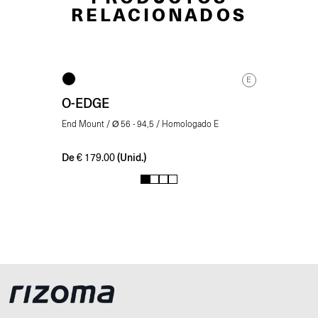
RELACIONADOS
E
O-EDGE
End Mount / Ø 56 - 94,5 / Homologado E
De
(Unid.)
€
179.00
1
2
3
4