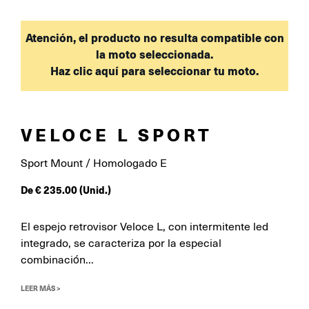
Atención, el producto no resulta compatible con
la moto seleccionada.
Haz clic aquí para seleccionar tu moto.
VELOCE L SPORT
Sport Mount / Homologado E
De
€
235.00
(Unid.)
El espejo retrovisor Veloce L, con intermitente led
integrado, se caracteriza por la especial
combinación...
LEER MÁS >