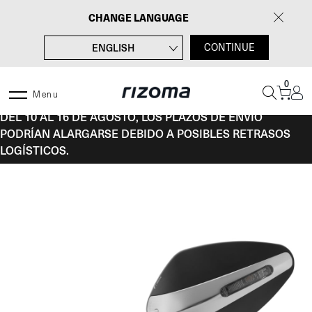
Saltar
CHANGE LANGUAGE
al
contenido
ENGLISH
CONTINUE
FRANÇAIS
0
DEUTSCH
Menu
DEL 10 AL 16 DE AGOSTO, LOS PLAZOS DE ENVÍO
ITALIANO
PODRÍAN ALARGARSE DEBIDO A POSIBLES RETRASOS
LOGÍSTICOS.