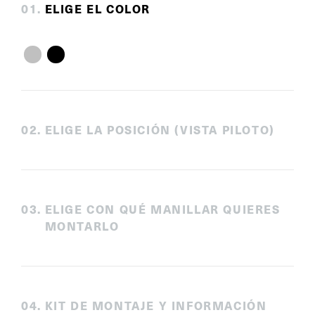
0
1
.
ELIGE EL COLOR
0
2
.
ELIGE LA POSICIÓN (VISTA PILOTO)
0
3
.
ELIGE CON QUÉ MANILLAR QUIERES
MONTARLO
0
4
.
KIT DE MONTAJE Y INFORMACIÓN