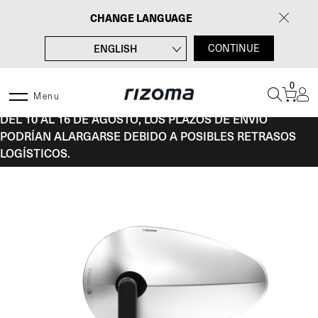
Saltar
CHANGE LANGUAGE
al
contenido
ENGLISH
CONTINUE
FRANÇAIS
0
DEUTSCH
Menu
DEL 10 AL 16 DE AGOSTO, LOS PLAZOS DE ENVÍO
ITALIANO
PODRÍAN ALARGARSE DEBIDO A POSIBLES RETRASOS
LOGÍSTICOS.