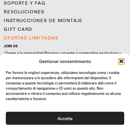
SOPORTE Y FAQ
REVOLUCIONES
INSTRUCCIONES DE MONTAJE
GIFT CARD
OFERTAS LIMITADAS
JOIN US
¡Únete a la comunidad Rizoma y accede a contenidos exclusivos y
ofertas especiales!
Gestionar consentimiento
Inscríbete
Per fornire le migliori esperienze, utilizziamo tecnologie come i cookie
per memorizzare e/o accedere alle informazioni del dispositivo. Il
consenso a queste tecnologie ci permetterà di elaborare dati come il
comportamento di navigazione o ID unici su questo sito. Non
acconsentire o ritirare il consenso può influire negativamente su alcune
caratteristiche e funzioni.
Condiciones Generales de Venta
Política de calidad
Cookie Policy
Política de privacidad
Accetta
©2026 Rizoma Srl - Todos los derechos reservados | PI
02595720125