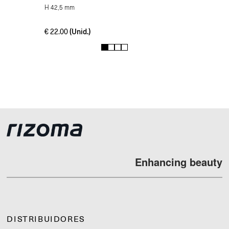
H 42,5 mm
(Unid.)
€
22.00
1
2
3
4
Enhancing beauty
DISTRIBUIDORES