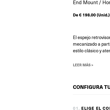
End Mount / Ho
De
€
198.00
(Unid.)
El espejo retrovis
mecanizado a parti
estilo clásico y ate
LEER MÁS >
CONFIGURA T
0
1
.
ELIGE EL C