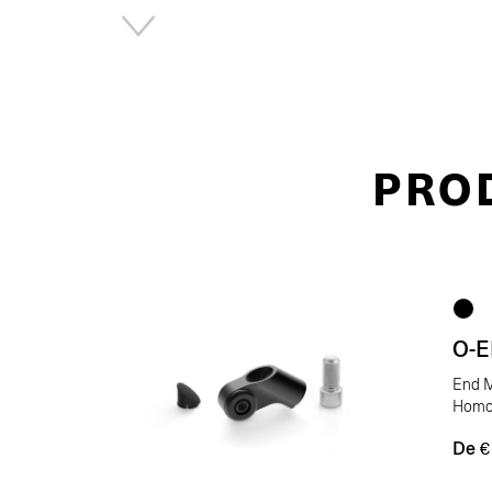
PRO
O-
End M
Homo
De
€