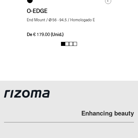
E
O-EDGE
End Mount / Ø 56 - 94,5 / Homologado E
De
(Unid.)
€
179.00
1
2
3
4
Enhancing beauty