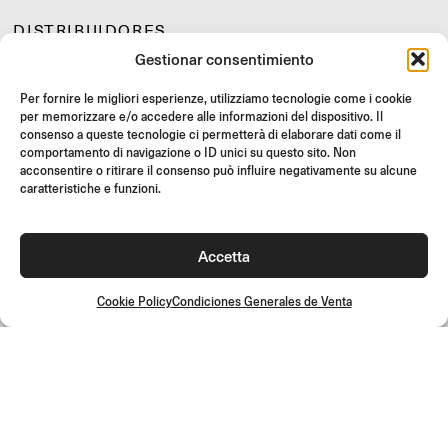
DISTRIBUIDORES
Gestionar consentimiento
SOPORTE Y FAQ
REVOLUCIONES
Per fornire le migliori esperienze, utilizziamo tecnologie come i cookie
per memorizzare e/o accedere alle informazioni del dispositivo. Il
INSTRUCCIONES DE MONTAJE
consenso a queste tecnologie ci permetterà di elaborare dati come il
GIFT CARD
comportamento di navigazione o ID unici su questo sito. Non
acconsentire o ritirare il consenso può influire negativamente su alcune
OFERTAS LIMITADAS
caratteristiche e funzioni.
JOIN US
¡Únete a la comunidad Rizoma y accede a contenidos exclusivos y
Accetta
ofertas especiales!
Inscríbete
Cookie Policy
Condiciones Generales de Venta
Condiciones Generales de Venta
Política de calidad
Cookie Policy
Política de privacidad