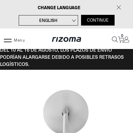
Saltar
CHANGE LANGUAGE
al
contenido
ENGLISH
CONTINUE
FRANÇAIS
0
DEUTSCH
Menu
DEL 10 AL 16 DE AGOSTO, LOS PLAZOS DE ENVÍO
ITALIANO
PODRÍAN ALARGARSE DEBIDO A POSIBLES RETRASOS
LOGÍSTICOS.