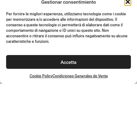
Gestionar consentimiento
SOPORTE Y FAQ
REVOLUCIONES
Per fornire le migliori esperienze, utilizziamo tecnologie come i cookie
per memorizzare e/o accedere alle informazioni del dispositivo. Il
INSTRUCCIONES DE MONTAJE
consenso a queste tecnologie ci permetterà di elaborare dati come il
comportamento di navigazione o ID unici su questo sito. Non
GIFT CARD
acconsentire o ritirare il consenso può influire negativamente su alcune
OFERTAS LIMITADAS
caratteristiche e funzioni.
JOIN US
¡Únete a la comunidad Rizoma y accede a contenidos exclusivos y
Accetta
ofertas especiales!
Inscríbete
Cookie Policy
Condiciones Generales de Venta
Condiciones Generales de Venta
Política de calidad
Cookie Policy
Política de privacidad
©2026 Rizoma Srl - Todos los derechos reservados | PI
02595720125