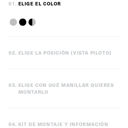
0
1
.
ELIGE EL COLOR
0
2
.
ELIGE LA POSICIÓN (VISTA PILOTO)
0
3
.
ELIGE CON QUÉ MANILLAR QUIERES
MONTARLO
0
4
.
KIT DE MONTAJE Y INFORMACIÓN