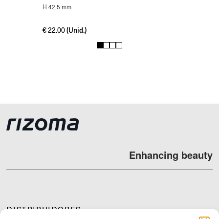
H 42,5 mm
(Unid.)
€
22.00
1
2
3
4
Enhancing beauty
DISTRIBUIDORES