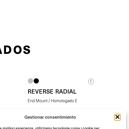
ADOS
E
REVERSE RADIAL
End Mount / Homologado E
Gestionar consentimiento
De
(Unid.)
€
198.00
le migliori esperienze, utilizziamo tecnologie come i cookie per