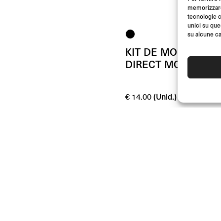
memorizzare 
tecnologie c
unici su que
su alcune ca
KIT DE MONTAJE
DIRECT MOUNT
(Unid.)
€
14.00