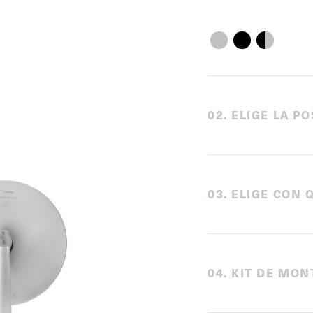
0
2
.
ELIGE LA PO
0
3
.
ELIGE CON 
0
4
.
KIT DE MON