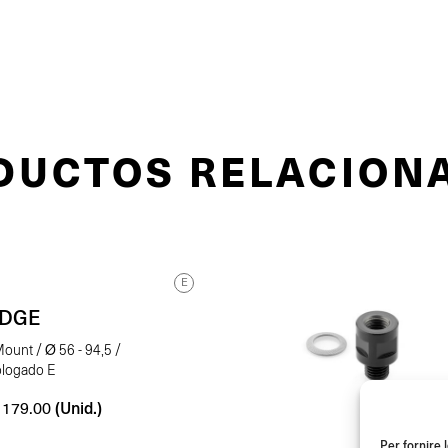
DUCTOS RELACION
E
EDGE
ount / Ø 56 - 94,5 /
logado E
(Unid.)
179.00
Per fornire 