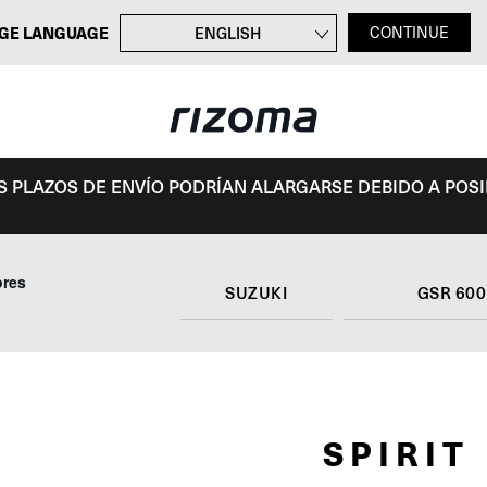
GE LANGUAGE
ENGLISH
CONTINUE
FRANÇAIS
DEUTSCH
ITALIANO
OS PLAZOS DE ENVÍO PODRÍAN ALARGARSE DEBIDO A POS
ores
SUZUKI
GSR 600
SPIRIT