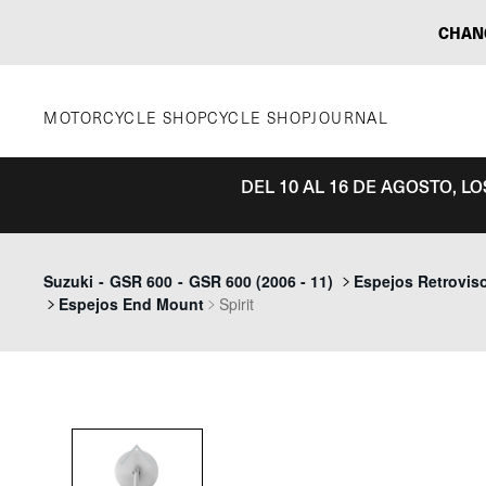
Saltar
CHAN
al
contenido
MOTORCYCLE SHOP
CYCLE SHOP
JOURNAL
DEL 10 AL 16 DE AGOSTO, L
Previous
Suzuki
-
GSR 600
-
GSR 600 (2006 - 11)
Espejos Retrovis
Espejos End Mount
Spirit