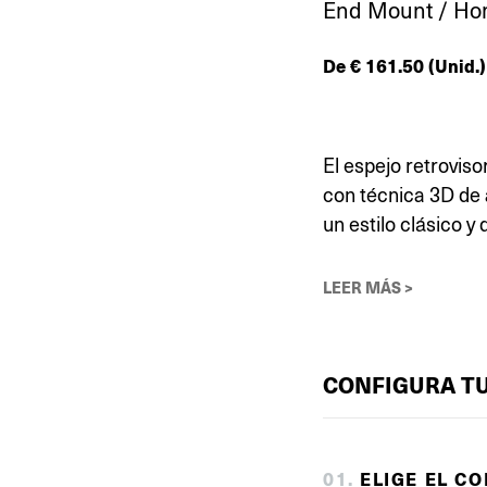
End Mount / Ho
De
€
161.50
(Unid.)
El espejo retroviso
con técnica 3D de 
un estilo clásico y
LEER MÁS >
CONFIGURA T
0
1
.
ELIGE EL C