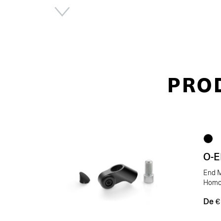
PRO
O-
End M
Homo
De
€